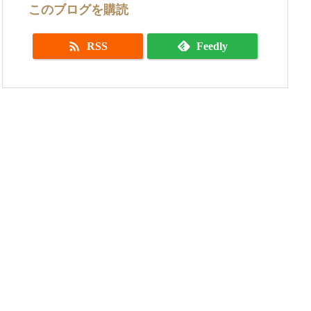
このブログを購読

RSS
Feedly