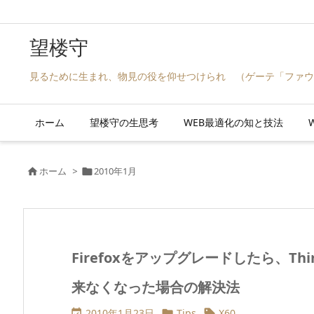
望楼守
見るために生まれ、物見の役を仰せつけられ （ゲーテ「ファウ
ホーム
望楼守の生思考
WEB最適化の知と技法
W
ホーム
>
2010年1月


Firefoxをアップグレードしたら、T
来なくなった場合の解決法
2010年1月23日
Tips
X60


