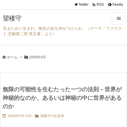

Twitter
Feedly
RSS
望楼守

見るために生まれ、物見の役を仰せつけられ （ゲーテ「ファウス

ト 悲劇第二部 第五幕」より）
メニュ

サイド
ホーム
>
2009年9月



前へ

次へ
無限の可能性を生むたった一つの法則 – 世界が

検索
神秘的なのか、あるいは神秘の中に世界がある
のか
2009年9月10日
望楼守の生思考

