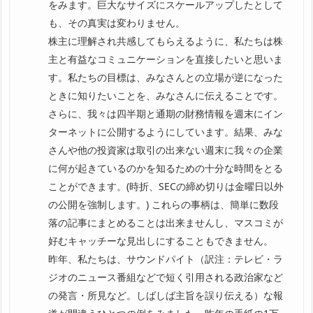
をみます。巨大なサイズにスケールアップしたとして
も、その真実は変わりません。
株主に理解され共感してもらえるように、私たちは株
主と有益なコミュニケーションを直接したいと思いま
す。私たちの目標は、みなさんとの立場が逆になった
ときに知りたいことを、みなさんに伝えることです。
さらに、我々は四半期と通期の財務情報を週末にイン
ターネットに公開するようにしています。結果、みな
さんや他の投資家は取引の出来ない週末に我々の企業
に何が起きているのかを知るための十分な時間をとる
ことができます。(時折、SECの締め切りは金曜日以外
の公開を強制します。) これらの事柄は、簡単に数段
落の記事にまとめることは出来ませんし、マスコミが
好むキャッチーな見出しにすることもできません。
昨年、私たちは、サウンドパイト（訳注：テレビ・ラ
ジオのニュース番組などで短く引用される政治家など
の発言・所見など。しばしば主旨を誤り伝える）な報