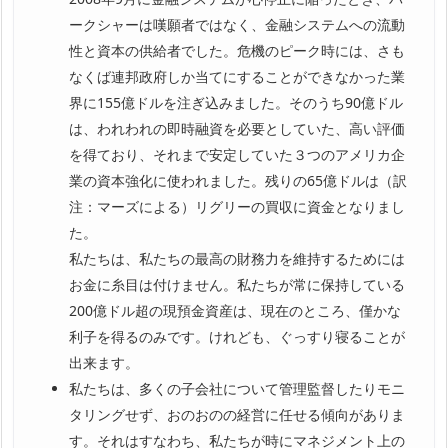
ークシャーは嘆願者ではなく、金融システムへの流動
性と資本の供給者でした。危機のピーク時には、さも
なくば連邦政府しか当てにすることができなかった業
界に155億ドルを注ぎ込みました。そのうち90億ドル
は、われわれの即時融資を必要としていた、高い評価
を得ており、それまで安定していた３つのアメリカ企
業の資本強化に使われました。残りの65億ドルは（訳
注：マーズによる）リグリーの買収に資金となりまし
た。
私たちは、私たちの最高の財務力を維持するためには
お金に糸目は付けません。私たちが常に保持している
200億ドル超の現預金資産は、現在のところ、僅かな
利子を得るのみです。けれども、ぐっすり寝ることが
出来ます。
私たちは、多くの子会社について管理監督したりモニ
タリングせず、おのおのの経営に任せる傾向がありま
す。それはすなわち、私たちが時にマネジメント上の