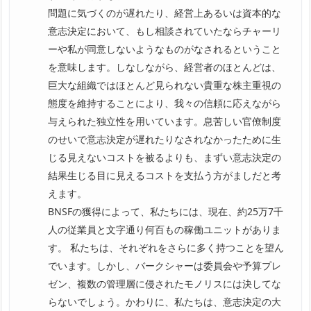
問題に気づくのが遅れたり、経営上あるいは資本的な
意志決定において、もし相談されていたならチャーリ
ーや私が同意しないようなものがなされるということ
を意味します。しなしながら、経営者のほとんどは、
巨大な組織ではほとんど見られない貴重な株主重視の
態度を維持することにより、我々の信頼に応えながら
与えられた独立性を用いています。息苦しい官僚制度
のせいで意志決定が遅れたりなされなかったために生
じる見えないコストを被るよりも、まずい意志決定の
結果生じる目に見えるコストを支払う方がましだと考
えます。
BNSFの獲得によって、私たちには、現在、約25万7千
人の従業員と文字通り何百もの稼働ユニットがありま
す。 私たちは、それぞれをさらに多く持つことを望ん
でいます。しかし、バークシャーは委員会や予算プレ
ゼン、複数の管理層に侵されたモノリスには決してな
らないでしょう。かわりに、私たちは、意志決定の大