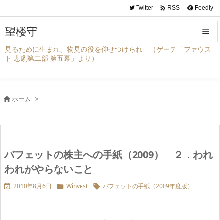

Twitter
Feedly
RSS
望楼守

見るために生まれ、物見の役を仰せつけられ （ゲーテ「ファウス

ト 悲劇第二部 第五幕」より）
メニュ

サイド
ホーム
>


前へ

次へ
バフェットの株主への手紙（2009） ２．われ

検索
われがやらないこと
2010年8月6日
Winvest
バフェットの手紙（2009年度版）


