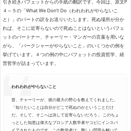
引き続きバフェットからの手紙の翻訳です。今回は、原文P
４～５の「What We Don’t Do（われわれがやらないこ
と）」のパートの訳をお送りいたします。死ぬ場所が分か
れば、そこに近寄らないので死ぬことはないというバフェ
ットのパートナー、チャーリー・マンガーの言葉を用いな
がら、「バークシャーがやらないこと」のいくつかの例を
挙げています。４つの例の中にバフェットの投資哲学、経
営哲学が詰まっています。
われわれがやらないこと
昔、チャーリーが、彼の最大の野心を教えてくれました。
「知りたいことは自分がどこで死ぬのかということだけ
だ。そして、そこへは決して近寄らないだろう」 このちょ
っとした知恵は偉大なプロシア人数学者ヤコビにインスパ
イアされたものです。この数学者は、難しい問題を解いて