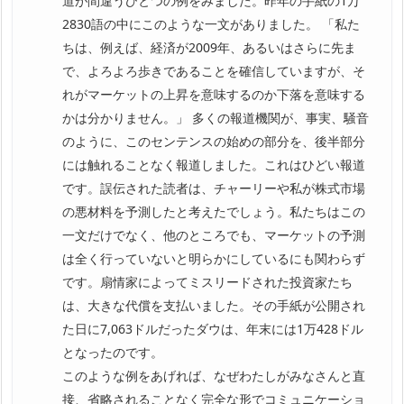
道が間違うひとつの例をみました。昨年の手紙の1万
2830語の中にこのような一文がありました。 「私た
ちは、例えば、経済が2009年、あるいはさらに先ま
で、よろよろ歩きであることを確信していますが、そ
れがマーケットの上昇を意味するのか下落を意味する
かは分かりません。」 多くの報道機関が、事実、騒音
のように、このセンテンスの始めの部分を、後半部分
には触れることなく報道しました。これはひどい報道
です。誤伝された読者は、チャーリーや私が株式市場
の悪材料を予測したと考えたでしょう。私たちはこの
一文だけでなく、他のところでも、マーケットの予測
は全く行っていないと明らかにしているにも関わらず
です。扇情家によってミスリードされた投資家たち
は、大きな代償を支払いました。その手紙が公開され
た日に7,063ドルだったダウは、年末には1万428ドル
となったのです。
このような例をあげれば、なぜわたしがみなさんと直
接、省略されることなく完全な形でコミュニケーショ