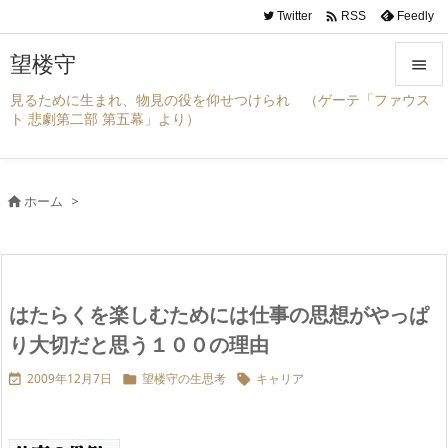

Twitter
Feedly
RSS
望楼守

見るために生まれ、物見の役を仰せつけられ （ゲーテ「ファウス

ト 悲劇第二部 第五幕」より）
メニュ

サイド
ホーム
>


前へ

次へ
はたらくを楽しむためには仕事の思想がやっぱ

検索
り大切だと思う１００の理由
2009年12月7日
望楼守の生思考
キャリア


