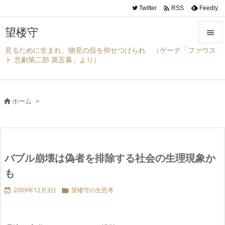

Twitter
Feedly
RSS
望楼守

見るために生まれ、物見の役を仰せつけられ （ゲーテ「ファウス

ト 悲劇第二部 第五幕」より）
メニュ

サイド
ホーム
>


前へ

次へ
バブル崩壊は偽者を排除する社会の生理現象か

検索
も
2009年12月3日
望楼守の生思考

