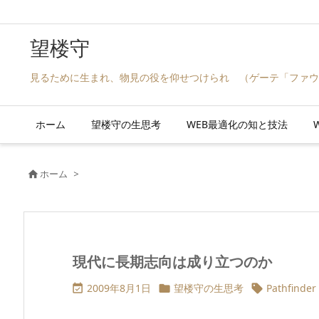
望楼守
見るために生まれ、物見の役を仰せつけられ （ゲーテ「ファウ
ホーム
望楼守の生思考
WEB最適化の知と技法
W
ホーム
>

現代に長期志向は成り立つのか
2009年8月1日
望楼守の生思考
Pathfinder


