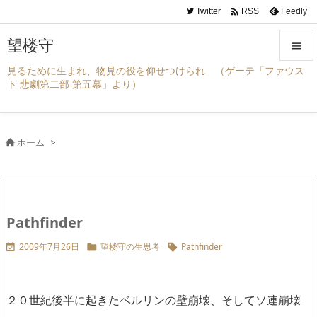

Twitter
Feedly
RSS
望楼守

見るために生まれ、物見の役を仰せつけられ （ゲーテ「ファウス

ト 悲劇第二部 第五幕」より）
メニュ

サイド
ホーム
>


前へ

次へ
Pathfinder

検索
2009年7月26日
望楼守の生思考
Pathfinder



２０世紀後半に起きたベルリンの壁崩壊、そしてソ連崩壊